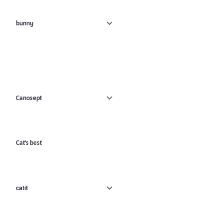
bunny
Canosept
Cat's best
catit