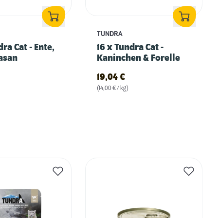
TUNDRA
dra Cat - Ente,
16 x Tundra Cat -
Fasan
Kaninchen & Forelle
19,04
€
(14,00 € / kg)