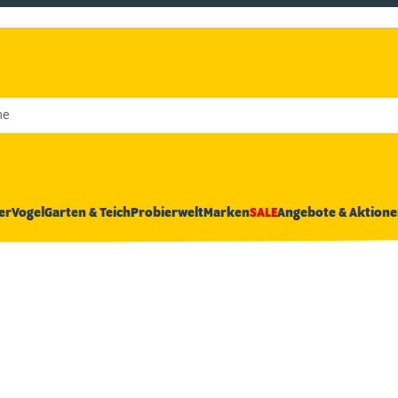
he
er
Vogel
Garten & Teich
Probierwelt
Marken
SALE
Angebote & Aktione