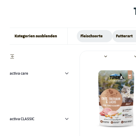
Kategorien ausblenden
Fleischsorte
Futterart
activa care
activa CLASSIC