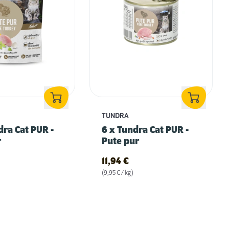
TUNDRA
dra Cat PUR -
6 x Tundra Cat PUR -
r
Pute pur
11,94
€
(9,95 € / kg)