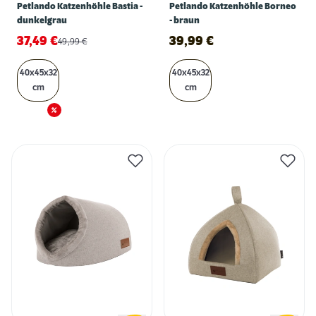
Petlando Katzenhöhle Bastia -
Petlando Katzenhöhle Borneo
dunkelgrau
- braun
37,49
€
39,99
€
49,99
€
40x45x32
40x45x32
cm
cm