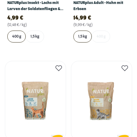
NATURplus Insekt - Lachs mit
NATURplus Adult - Huhn mit
Larven der Soldatenfliegen &
Erbsen
Erbsen
4,99
€
14,99
€
(12,48 € / kg)
(9,99 € / kg)
400 g
1,5 kg
1,5 kg
400 g