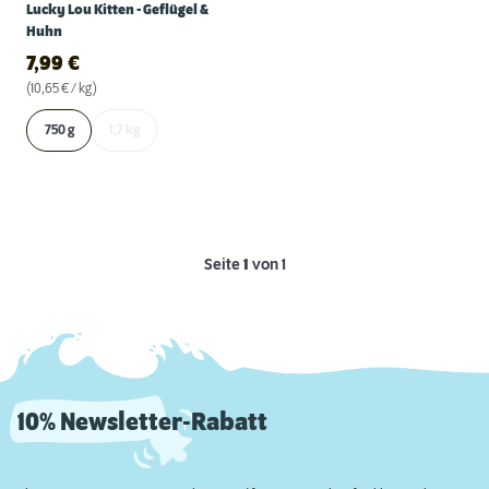
Lucky Lou Kitten - Geflügel &
Huhn
7,99
€
(10,65 € / kg)
750 g
1,7 kg
Seite
1
von 1
10% Newsletter-Rabatt