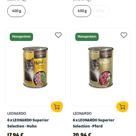
400 g
400 g
200 g
Monoprotein
Monoprotein
LEONARDO
LEONARDO
6 x LEONARDO Superior
6 x LEONARDO Superior
Selection - Huhn
Selection - Pferd
17,94
€
20,94
€