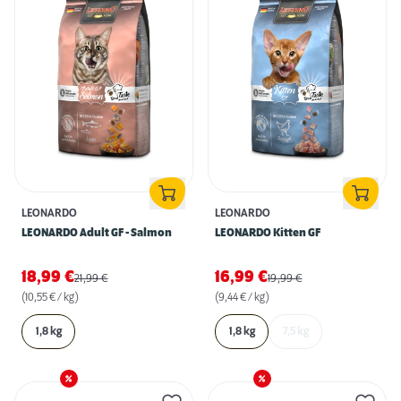
LEONARDO
LEONARDO
LEONARDO Adult GF - Salmon
LEONARDO Kitten GF
18,99
€
16,99
€
21,99
€
19,99
€
(10,55 € / kg)
(9,44 € / kg)
1,8 kg
1,8 kg
7,5 kg