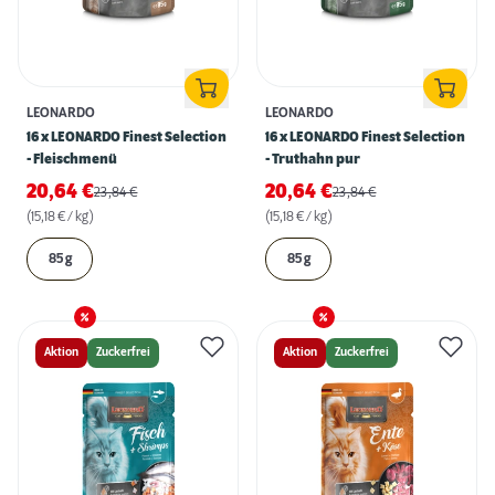
LEONARDO
LEONARDO
16 x LEONARDO Finest Selection
16 x LEONARDO Finest Selection
- Fleischmenü
- Truthahn pur
20,64
€
20,64
€
23,84
€
23,84
€
(15,18 € / kg)
(15,18 € / kg)
85 g
85 g
Aktion
Zuckerfrei
Aktion
Zuckerfrei