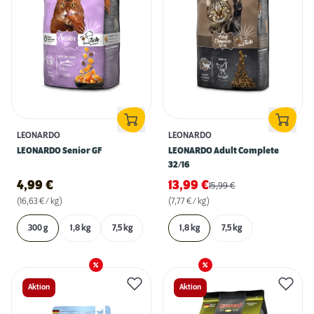
LEONARDO
LEONARDO
LEONARDO Senior GF
LEONARDO Adult Complete
32/16
4,99
€
13,99
€
15,99
€
(16,63 € / kg)
(7,77 € / kg)
300 g
1,8 kg
7,5 kg
1,8 kg
7,5 kg
Aktion
Aktion