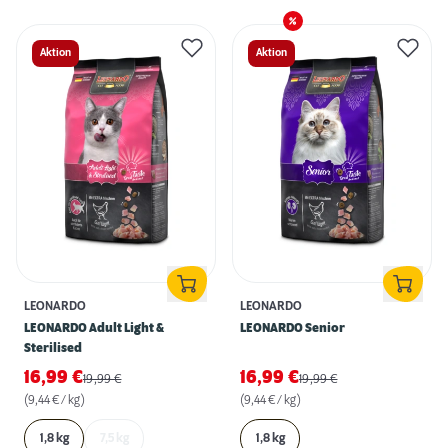
Aktion
Aktion
LEONARDO
LEONARDO
LEONARDO Adult Light &
LEONARDO Senior
Sterilised
16,99
€
16,99
€
19,99
€
19,99
€
(9,44 € / kg)
(9,44 € / kg)
1,8 kg
7,5 kg
1,8 kg