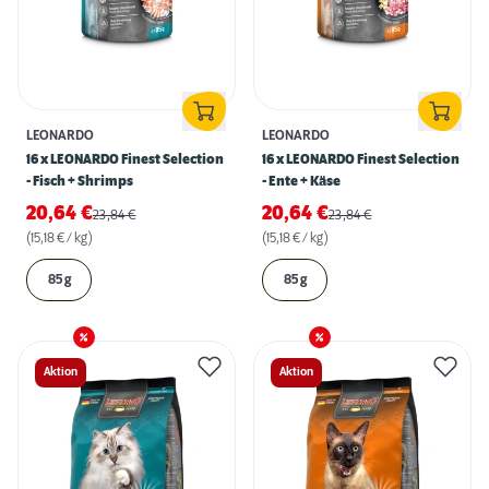
LEONARDO
LEONARDO
16 x LEONARDO Finest Selection
16 x LEONARDO Finest Selection
- Fisch + Shrimps
- Ente + Käse
20,64
€
20,64
€
23,84
€
23,84
€
(15,18 € / kg)
(15,18 € / kg)
85 g
85 g
Aktion
Aktion