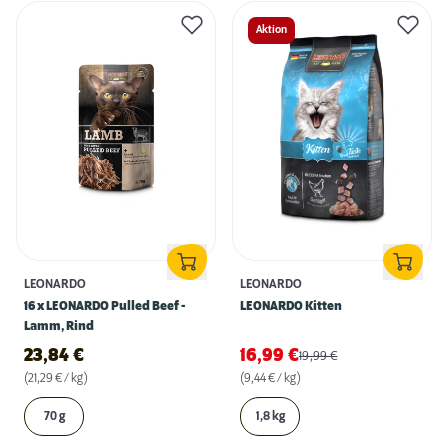
Aktion
LEONARDO
LEONARDO
16 x LEONARDO Pulled Beef -
LEONARDO Kitten
Lamm, Rind
23,84
€
16,99
€
19,99
€
(21,29 € / kg)
(9,44 € / kg)
70 g
1,8 kg