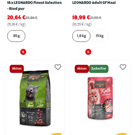
16 x LEONARDO Finest Selection
LEONARDO Adult GF Maxi
- Rind pur
20,64
€
18,99
€
23,84
€
21,99
€
(15,18 € / kg)
(10,55 € / kg)
85 g
1,8 kg
15 kg
Aktion
Aktion
Zuckerfrei