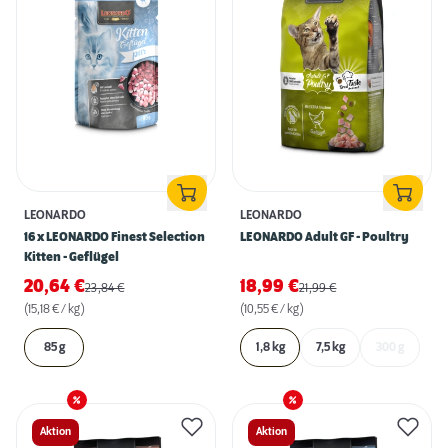
LEONARDO
LEONARDO
16 x LEONARDO Finest Selection
LEONARDO Adult GF - Poultry
Kitten - Geflügel
20,64
€
18,99
€
23,84
€
21,99
€
(15,18 € / kg)
(10,55 € / kg)
85 g
1,8 kg
7,5 kg
300 g
Aktion
Aktion