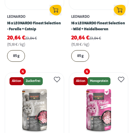
LEONARDO
LEONARDO
16 x LEONARDO Finest Selection
16 x LEONARDO Finest Selection
- Forelle + Catnip
- Wild + Heidelbeeren
20,64
€
20,64
€
23,84
€
23,84
€
(15,18 € / kg)
(15,18 € / kg)
85 g
85 g
Aktion
Zuckerfrei
Aktion
Monoprotein