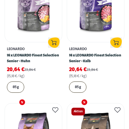
LEONARDO
LEONARDO
16 x LEONARDO Finest Selection
16 x LEONARDO Finest Selection
Senior - Huhn
Senior - Kalb
20,64
€
20,64
€
23,84
€
23,84
€
(15,18 € / kg)
(15,18 € / kg)
85 g
85 g
Aktion