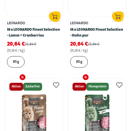
LEONARDO
LEONARDO
16 x LEONARDO Finest Selection
16 x LEONARDO Finest Selection
- Lamm + Cranberries
- Huhn pur
20,64
€
20,64
€
23,84
€
23,84
€
(15,18 € / kg)
(15,18 € / kg)
85 g
85 g
Aktion
Zuckerfrei
Aktion
Monoprotein