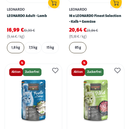
LEONARDO
LEONARDO
LEONARDO Adult - Lamb
16 x LEONARDO Finest Selection
- Kalb + Gemüse
16,99
€
20,64
€
19,99
€
23,84
€
(9,44 € / kg)
(15,18 € / kg)
1,8 kg
7,5 kg
15 kg
85 g
Aktion
Zuckerfrei
Aktion
Zuckerfrei