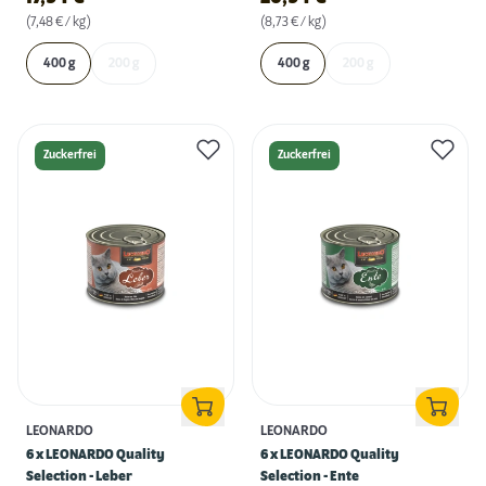
(7,48 € / kg)
(8,73 € / kg)
400 g
200 g
400 g
200 g
Zuckerfrei
Zuckerfrei
LEONARDO
LEONARDO
6 x LEONARDO Quality
6 x LEONARDO Quality
Selection - Leber
Selection - Ente