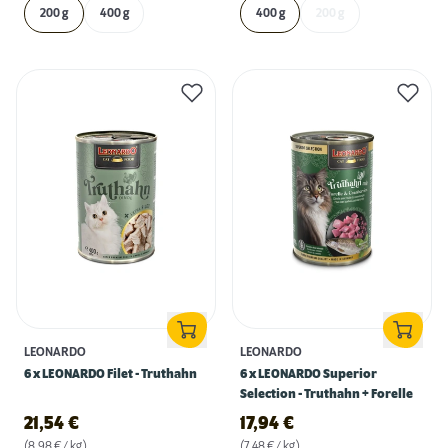
200 g
400 g
400 g
200 g
LEONARDO
LEONARDO
6 x LEONARDO Filet - Truthahn
6 x LEONARDO Superior
Selection - Truthahn + Forelle
21,54
€
17,94
€
(8,98 € / kg)
(7,48 € / kg)