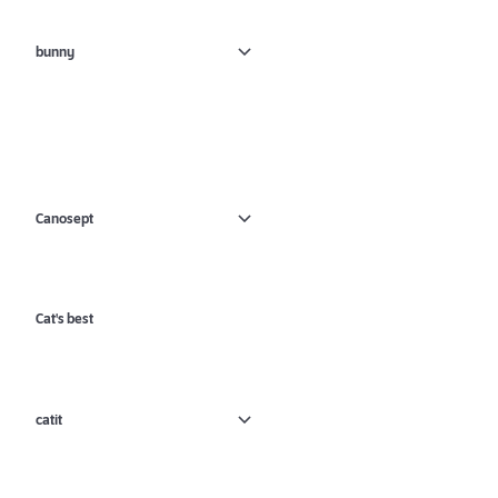
bunny
Canosept
Cat's best
catit