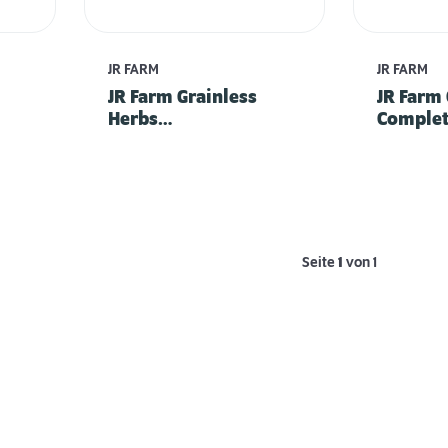
JR FARM
JR FARM
JR Farm Grainless
JR Farm 
Herbs
Comple
Zwergkaninchen
Meersc
Seite
1
von 1