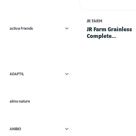
JR FARM
activa Friends
JR Farm Grainless
Complete
Zwergkaninchen
ADAPTIL
almo nature
ANIBIO