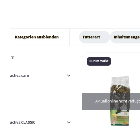
Kategorien ausblenden
Futterart
Inhaltsmenge
Nur Im Markt
activa care
Aktuell online nicht verfüg
activa CLASSIC