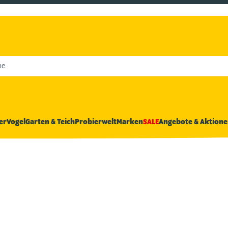
he
er
Vogel
Garten & Teich
Probierwelt
Marken
SALE
Angebote & Aktione