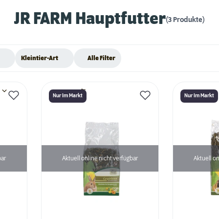
JR FARM Hauptfutter
(3 Produkte)
Kleintier-Art
Alle Filter
Nur Im Markt
Nur Im Markt
bar
Aktuell online nicht verfügbar
Aktuell on