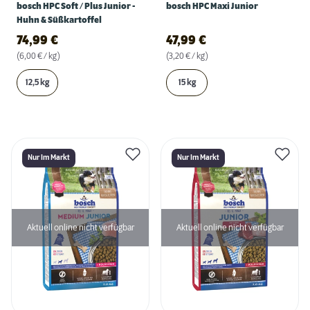
bosch HPC Soft / Plus Junior -
bosch HPC Maxi Junior
Huhn & Süßkartoffel
74,99
€
47,99
€
(6,00 € / kg)
(3,20 € / kg)
12,5 kg
15 kg
Nur Im Markt
Nur Im Markt
Aktuell online nicht verfügbar
Aktuell online nicht verfügbar