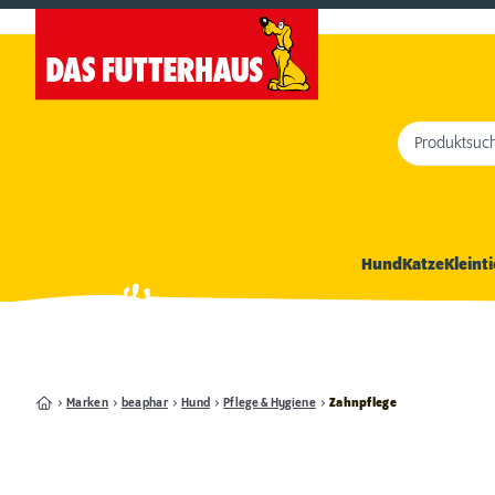
Produktsuc
Hund
Katze
Kleinti
Marken
beaphar
Hund
Pflege & Hygiene
Zahnpflege