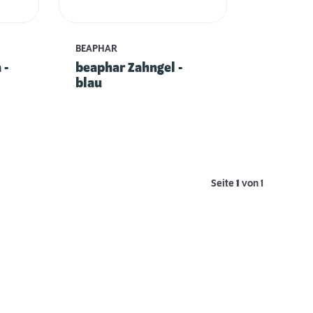
BEAPHAR
 -
beaphar Zahngel -
blau
Seite
1
von 1