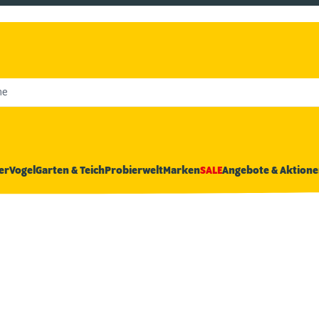
he
er
Vogel
Garten & Teich
Probierwelt
Marken
SALE
Angebote & Aktione