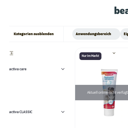
be
Kategorien ausblenden
Anwendungsbereich
Ei
Nur Im Markt
activa care
Aktuell online nicht verfüg
activa CLASSIC