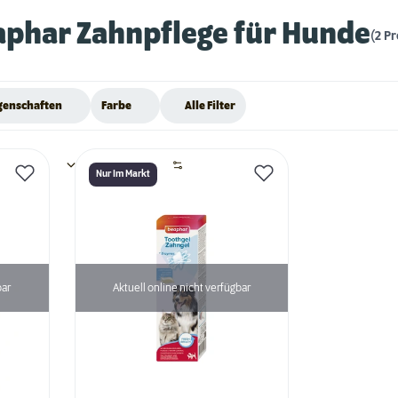
aphar Zahnpflege für Hunde
(2 P
genschaften
Farbe
Alle Filter
Nur Im Markt
bar
Aktuell online nicht verfügbar