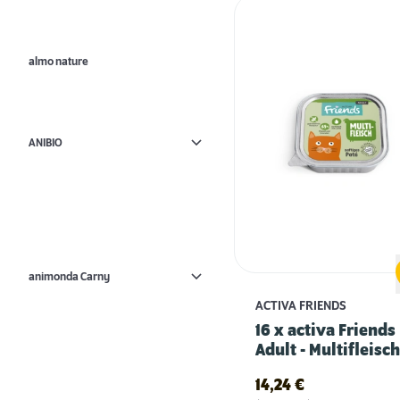
almo nature
ANIBIO
animonda Carny
ACTIVA FRIENDS
16 x activa Friends
Adult - Multifleisch
14,24
€