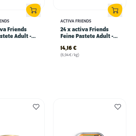
IENDS
ACTIVA FRIENDS
iva Friends
24 x activa Friends
stete Adult -
Feine Pastete Adult -
resfisch
mit Leber
14,16
€
(6,94 € / kg)