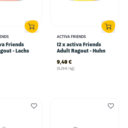
IENDS
ACTIVA FRIENDS
iva Friends
12 x activa Friends
gout - Lachs
Adult Ragout - Huhn
9,48
€
(9,29 € / kg)