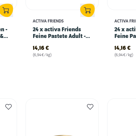
ACTIVA FRIENDS
ACTIVA FR
n -
24 x activa Friends
24 x act
 &
Feine Pastete Adult -
Feine Pa
mit Truthahn
mit Mee
14,16
€
14,16
€
(6,94 € / kg)
(6,94 € / kg)