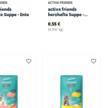
IENDS
ACTIVA FRIENDS
riends
activa friends
e Suppe - Ente
herzhafte Suppe -
Thunfisch
0,55
€
(13,75 € / kg)