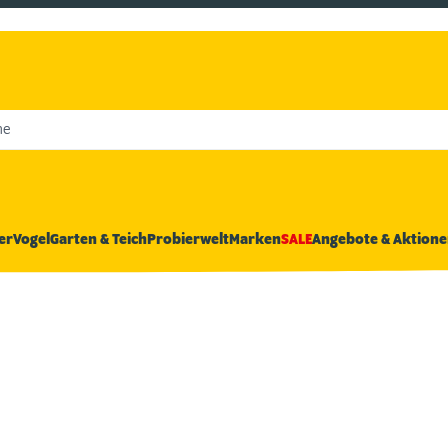
he
er
Vogel
Garten & Teich
Probierwelt
Marken
SALE
Angebote & Aktione