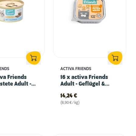
IENDS
ACTIVA FRIENDS
iva Friends
16 x activa Friends
stete Adult -
Adult - Geflügel &
nfisch
Putenherzen
14,24
€
(8,90 € / kg)