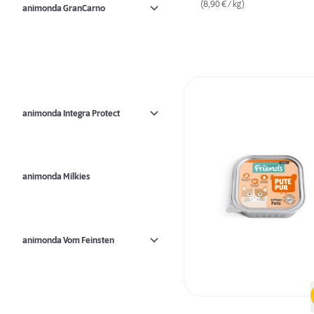
(8,90 € / kg)
animonda GranCarno
animonda Integra Protect
animonda Milkies
animonda Vom Feinsten