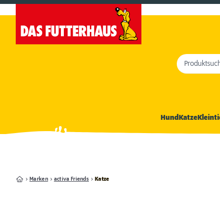
Produktsuc
Hund
Katze
Kleinti
Marken
activa Friends
Katze