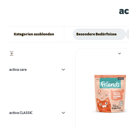
ac
Kategorien ausblenden
Besondere Bedürfnisse
activa care
activa CLASSIC