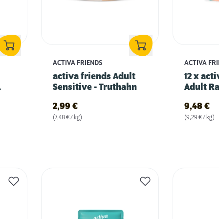
ACTIVA FRIENDS
ACTIVA FR
activa friends Adult
12 x act
Sensitive - Truthahn
Adult Ra
2,99
€
9,48
€
(7,48 € / kg)
(9,29 € / kg)