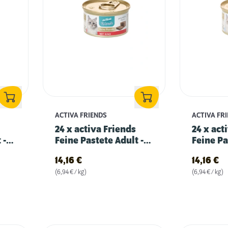
ACTIVA FRIENDS
ACTIVA FR
24 x activa Friends
24 x act
 -
Feine Pastete Adult -
Feine Pa
mit Rind
mit Thu
14,16
€
14,16
€
(6,94 € / kg)
(6,94 € / kg)