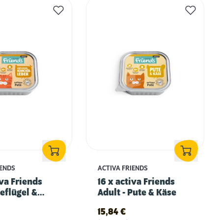
IENDS
ACTIVA FRIENDS
iva Friends
16 x activa Friends
Geflügel &
Adult - Pute & Käse
eber
15,84
€