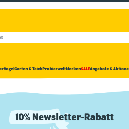
he
er
Vogel
Garten & Teich
Probierwelt
Marken
SALE
Angebote & Aktione
10% Newsletter-Rabatt