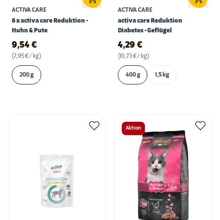
ACTIVA CARE
ACTIVA CARE
6 x activa care Reduktion -
activa care Reduktion
Huhn & Pute
Diabetes - Geflügel
9,54
€
4,29
€
(7,95 € / kg)
(10,73 € / kg)
200 g
400 g
1,5 kg
Aktion