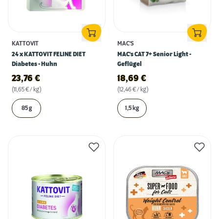
KATTOVIT
MAC'S
24 x KATTOVIT FELINE DIET
MAC's CAT 7+ Senior Light -
Diabetes - Huhn
Geflügel
23,76
€
18,69
€
(11,65 € / kg)
(12,46 € / kg)
85 g
1,5 kg