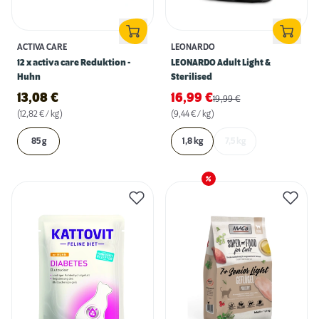
ACTIVA CARE
LEONARDO
12 x activa care Reduktion -
LEONARDO Adult Light &
Huhn
Sterilised
13,08
€
16,99
€
19,99
€
(12,82 € / kg)
(9,44 € / kg)
85 g
1,8 kg
7,5 kg