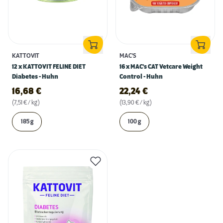
KATTOVIT
MAC'S
12 x KATTOVIT FELINE DIET
16 x MAC's CAT Vetcare Weight
Diabetes - Huhn
Control - Huhn
16,68
€
22,24
€
(7,51 € / kg)
(13,90 € / kg)
185 g
100 g