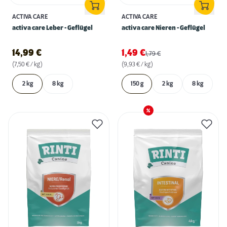
ACTIVA CARE
ACTIVA CARE
activa care Leber - Geflügel
activa care Nieren - Geflügel
14,99
€
1,49
€
1,79
€
(7,50 € / kg)
(9,93 € / kg)
2 kg
8 kg
150 g
2 kg
8 kg