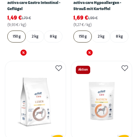
activa care Gastro Intestinal -
activa care Hypoallergen -
Geflügel
Strauß mit Kartoffel
1,49
€
1,69
€
1,79
€
1,99
€
(9,93 € / kg)
(11,27 € / kg)
150 g
2 kg
8 kg
150 g
2 kg
8 kg
Aktion