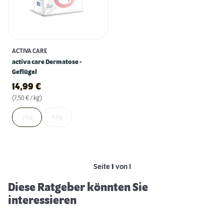
ACTIVA CARE
activa care Dermatose -
Geflügel
14,99
€
(7,50 € / kg)
2 kg
8 kg
Wie sinnvoll ist getreidefreies
Hundefutter?
Seite
1
von 1
Diese Ratgeber könnten Sie
interessieren