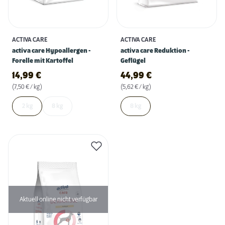
ACTIVA CARE
ACTIVA CARE
activa care Hypoallergen -
activa care Reduktion -
Forelle mit Kartoffel
Geflügel
14,99
€
44,99
€
(7,50 € / kg)
(5,62 € / kg)
2 kg
8 kg
8 kg
Aktuell online nicht verfügbar