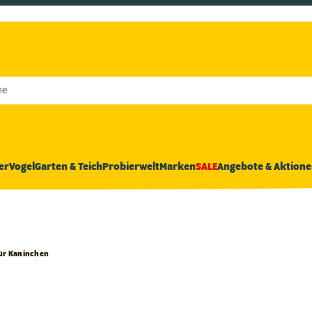
he
er
Vogel
Garten & Teich
Probierwelt
Marken
SALE
Angebote & Aktione
ür Kaninchen