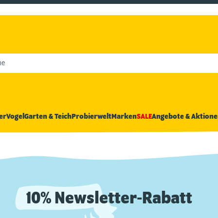
he
er
Vogel
Garten & Teich
Probierwelt
Marken
SALE
Angebote & Aktione
10% Newsletter-Rabatt