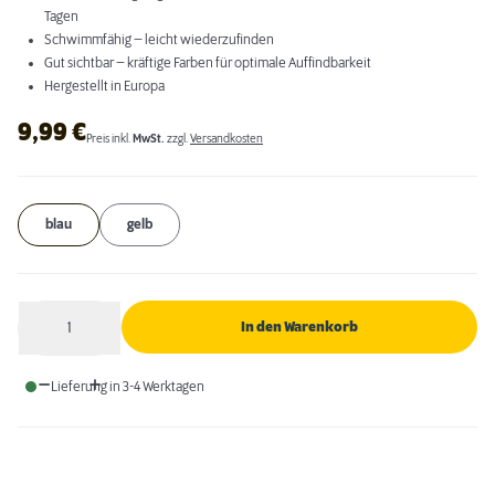
Tagen
Schwimmfähig – leicht wiederzufinden
Gut sichtbar – kräftige Farben für optimale Auffindbarkeit
Hergestellt in Europa
9,99
€
Preis inkl.
MwSt.
zzgl.
Versandkosten
blau
gelb
1
In den Warenkorb
Anzahl
Lieferung in 3-4 Werktagen