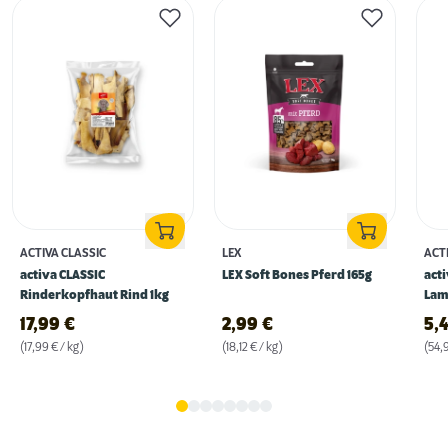
ACTIVA CLASSIC
LEX
ACT
activa CLASSIC
LEX Soft Bones Pferd 165g
act
Rinderkopfhaut Rind 1kg
Lam
17,99
€
2,99
€
5,
(17,99 € / kg)
(18,12 € / kg)
(54,9