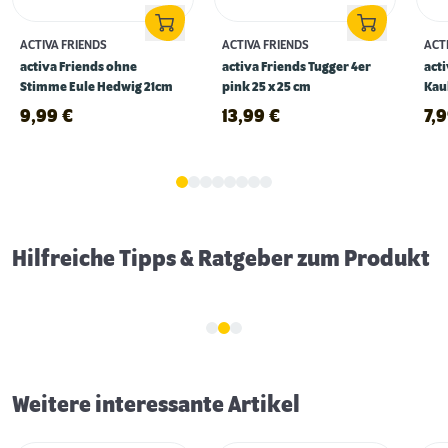
ACTIVA FRIENDS
ACTIVA FRIENDS
ACT
activa Friends ohne
activa Friends Tugger 4er
acti
Stimme Eule Hedwig 21cm
pink 25 x 25 cm
Kau
9,99
€
13,99
€
7,
Erstausstattung für Hunde
Hilfreiche Tipps & Ratgeber zum Produkt
Weitere interessante Artikel