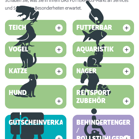
Schauen Sie, was Sie in Ihrem DAS FUTTERHAUS-Markt an Services
und Sortiments-Besonderheiten erwartet.
TEICH
FUTTERBAR
VOGEL
AQUARISTIK
KATZE
NAGER
HUND
REITSPORT
ZUBEHÖR
GUTSCHEINVERKAUF
BEHINDERTENGEREC
/
ROLLSTUHLGERECHT