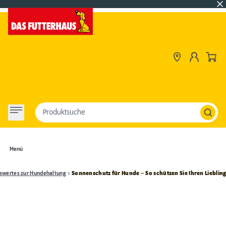
Produktsuche
Menü
swertes zur Hundehaltung
Sonnenschutz für Hunde – So schützen Sie Ihren Lieblin