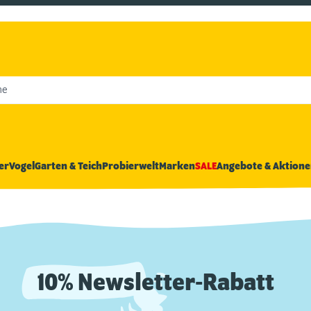
he
er
Vogel
Garten & Teich
Probierwelt
Marken
SALE
Angebote & Aktione
10% Newsletter-Rabatt