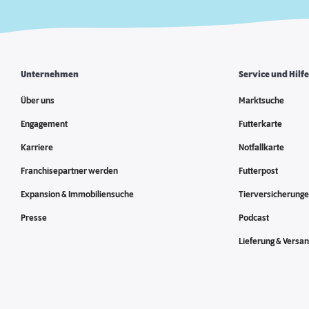
Unternehmen
Service und Hilf
Über uns
Marktsuche
Engagement
Futterkarte
Karriere
Notfallkarte
Franchisepartner werden
Futterpost
Expansion & Immobiliensuche
Tierversicherung
Presse
Podcast
Lieferung & Versa