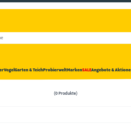
he
er
Vogel
Garten & Teich
Probierwelt
Marken
SALE
Angebote & Aktione
(0 Produkte)