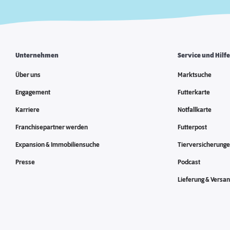
Unternehmen
Service und Hilf
Über uns
Marktsuche
Engagement
Futterkarte
Karriere
Notfallkarte
Franchisepartner werden
Futterpost
Expansion & Immobiliensuche
Tierversicherung
Presse
Podcast
Lieferung & Versa