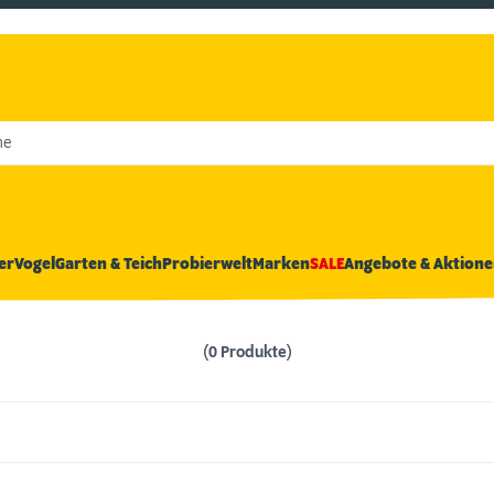
he
er
Vogel
Garten & Teich
Probierwelt
Marken
SALE
Angebote & Aktione
(0 Produkte)