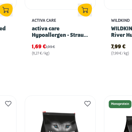
ACTIVA CARE
WILDKIND
Red
activa care
WILDKIN
Hypoallergen - Strauß
River H
mit Kartoffel
1,69
€
7,99
€
1,99
€
(11,27 € / kg)
(7,99 € / kg)
Monoprotein