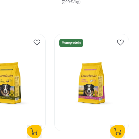
(7,99 € / kg)
Monoprotein