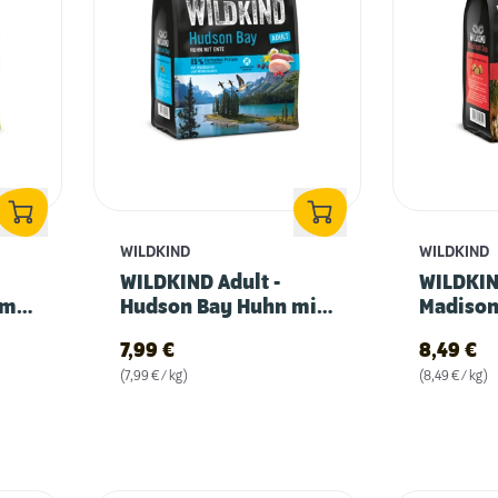
WILDKIND
WILDKIND
WILDKIND Adult -
WILDKIN
mit
Hudson Bay Huhn mit
Madison
Ente
7,99
€
8,49
€
(7,99 € / kg)
(8,49 € / kg)