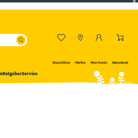
Wunschliste
Märkte
Mein Konto
Warenkorb
n
Ratgeber
Service