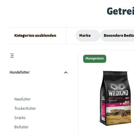
Getre
Kategorien ausblenden
Marke
Besondere Bedür
Monoprotein
Hundefutter
Nassfutter
Trockenfutter
Snacks
Biofutter