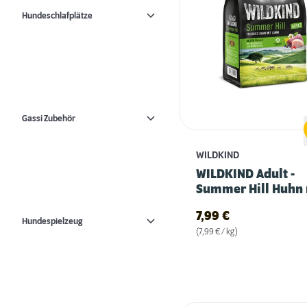
Hundeschlafplätze
Gassi Zubehör
WILDKIND
WILDKIND Adult -
Summer Hill Huhn 
Lamm
7,99
€
Hundespielzeug
(7,99 € / kg)