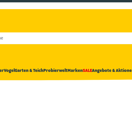
he
er
Vogel
Garten & Teich
Probierwelt
Marken
SALE
Angebote & Aktione