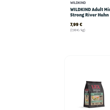
WILDKIND
WILDKIND Adult Min
Strong River Huhn
Lachs
7,99
€
(7,99 € / kg)