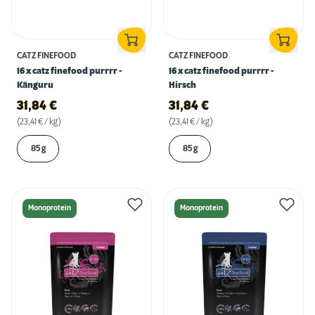
CATZ FINEFOOD
CATZ FINEFOOD
16 x catz finefood purrrr -
16 x catz finefood purrrr -
Känguru
Hirsch
31,84
€
31,84
€
(23,41 € / kg)
(23,41 € / kg)
85 g
85 g
Monoprotein
Monoprotein