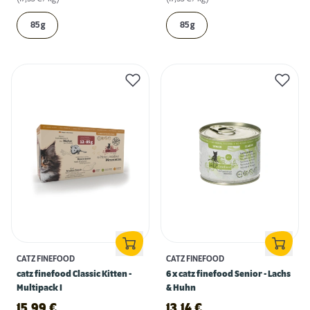
85 g
85 g
CATZ FINEFOOD
CATZ FINEFOOD
catz finefood Classic Kitten -
6 x catz finefood Senior - Lachs
Multipack I
& Huhn
15,99
€
13,14
€