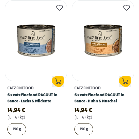
CATZ FINEFOOD
CATZ FINEFOOD
6 x catz finefood RAGOUT in
6 x catz finefood RAGOUT in
Sauce - Lachs & Wildente
Sauce - Huhn & Muschel
14,94
€
14,94
€
(13,11 € / kg)
(13,11 € / kg)
190 g
190 g