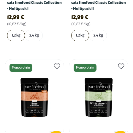
catz finefood Classic Collection
catz finefood Classic Collection
- Multipack I
- Multipack II
12,99
€
12,99
€
(10,82 € / kg)
(10,82 € / kg)
1,2 kg
2,4 kg
1,2 kg
2,4 kg
Monoprotein
Monoprotein