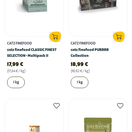
CATZ FINEFOOD
CATZ FINEFOOD
catz finefood CLASSIC FINEST
catz finefood PURRRR
SELECTION - Multipack II
Collection
17,99
€
18,99
€
(17,64 € / kg)
(18,62 € / kg)
1 kg
1 kg