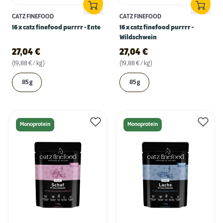
CATZ FINEFOOD
CATZ FINEFOOD
16 x catz finefood purrrr - Ente
16 x catz finefood purrrr -
Wildschwein
27,04
€
27,04
€
(19,88 € / kg)
(19,88 € / kg)
85 g
85 g
Monoprotein
Monoprotein