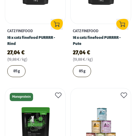
CATZ FINEFOOD
CATZ FINEFOOD
16 x catz finefood PURRRR -
16 x catz finefood PURRRR -
Rind
Pute
27,04
€
27,04
€
(19,88 € / kg)
(19,88 € / kg)
85 g
85 g
Monoprotein