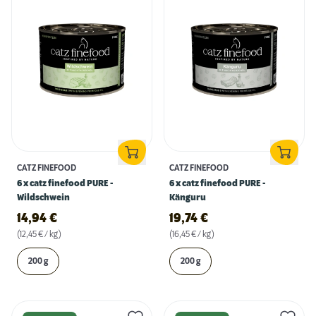
CATZ FINEFOOD
CATZ FINEFOOD
6 x catz finefood PURE -
6 x catz finefood PURE -
Wildschwein
Känguru
14,94
€
19,74
€
(12,45 € / kg)
(16,45 € / kg)
200 g
200 g