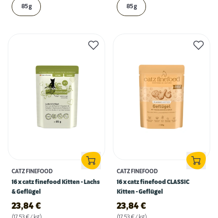
85 g
85 g
CATZ FINEFOOD
CATZ FINEFOOD
16 x catz finefood Kitten - Lachs
16 x catz finefood CLASSIC
& Geflügel
Kitten - Geflügel
23,84
€
23,84
€
(17,53 € / kg)
(17,53 € / kg)