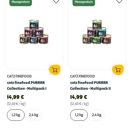
Monoprotein
Monoprotein
CATZ FINEFOOD
CATZ FINEFOOD
catz finefood PURRRR
catz finefood PURRRR
Collection - Multipack I
Collection - Multipack II
14,99
€
14,99
€
(12,49 € / kg)
(12,49 € / kg)
1,2 kg
2,4 kg
1,2 kg
2,4 kg