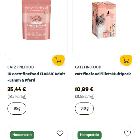
CATZ FINEFOOD
CATZ FINEFOOD
16 x catz finefood CLASSIC Adult
catz finefood Fillets Multipack
- Lamm & Pferd
25,44
€
10,99
€
(18,71 € / kg)
(21,55 € / kg)
85 g
510 g
Monoprotein
Monoprotein