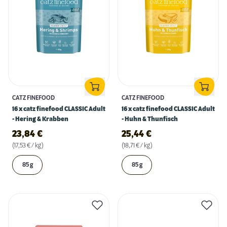
CATZ FINEFOOD
CATZ FINEFOOD
16 x catz finefood CLASSIC Adult
16 x catz finefood CLASSIC Adult
- Hering & Krabben
- Huhn & Thunfisch
23,84
€
25,44
€
(17,53 € / kg)
(18,71 € / kg)
85 g
85 g