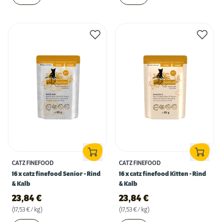
CATZ FINEFOOD
CATZ FINEFOOD
16 x catz finefood Senior - Rind
16 x catz finefood Kitten - Rind
& Kalb
& Kalb
23,84
€
23,84
€
(17,53 € / kg)
(17,53 € / kg)