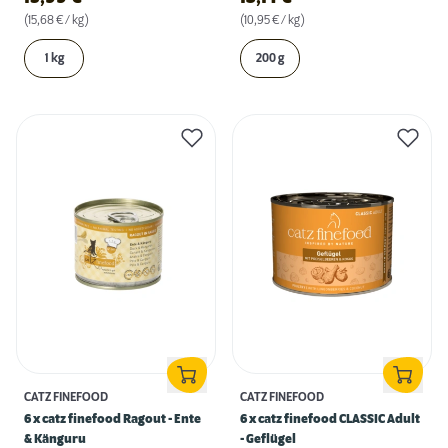
(15,68 € / kg)
(10,95 € / kg)
1 kg
200 g
CATZ FINEFOOD
CATZ FINEFOOD
6 x catz finefood Ragout - Ente
6 x catz finefood CLASSIC Adult
& Känguru
- Geflügel