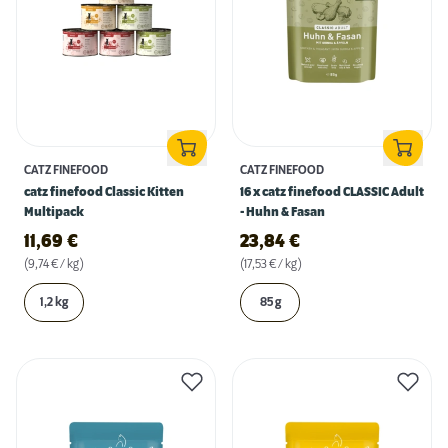
CATZ FINEFOOD
CATZ FINEFOOD
catz finefood Classic Kitten
16 x catz finefood CLASSIC Adult
Multipack
- Huhn & Fasan
11,69
€
23,84
€
(9,74 € / kg)
(17,53 € / kg)
1,2 kg
85 g