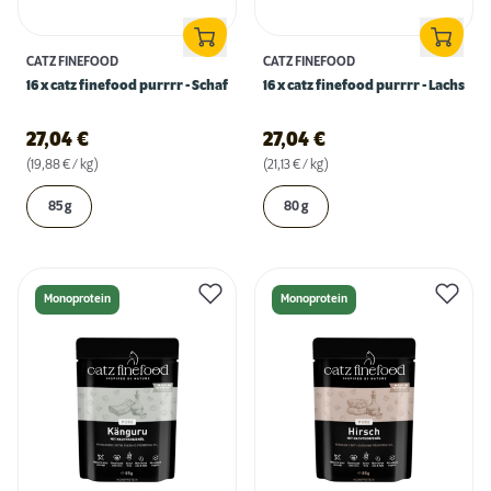
CATZ FINEFOOD
CATZ FINEFOOD
16 x catz finefood purrrr - Schaf
16 x catz finefood purrrr - Lachs
27,04
€
27,04
€
(19,88 € / kg)
(21,13 € / kg)
85 g
80 g
Monoprotein
Monoprotein