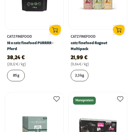
CATZ FINEFOOD
CATZ FINEFOOD
16 x catz finefood PURRRR -
catz finefood Ragout
Pferd
Multipack
38,24
€
21,99
€
(28,12 € / kg)
(9,64 € / kg)
85 g
2,3 kg
Monoprotein