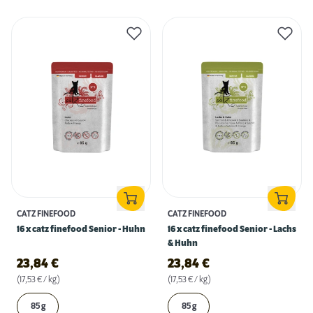
CATZ FINEFOOD
CATZ FINEFOOD
16 x catz finefood Senior - Huhn
16 x catz finefood Senior - Lachs
& Huhn
23,84
€
23,84
€
(17,53 € / kg)
(17,53 € / kg)
85 g
85 g