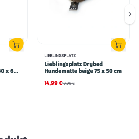
LIEBLINGSPLATZ
Lieblingsplatz Drybed
80 x 60
Hundematte beige 75 x 50 cm
14,99
€
19,99
€
Können Hunde frieren? – Tipps und
Maßnahmen