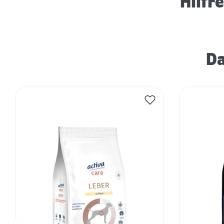
Hilfr
Da