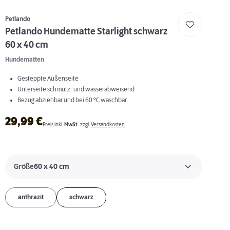
Petlando
Petlando Hundematte Starlight schwarz
60 x 40 cm
Hundematten
Gesteppte Außenseite
Unterseite schmutz- und wasserabweisend
Bezug abziehbar und bei 60 °C waschbar
29,99
€
Preis inkl.
MwSt.
zzgl.
Versandkosten
Größe
60 x 40 cm
anthrazit
schwarz