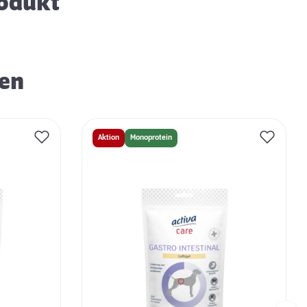
rodukt
ren
Aktion
Monoprotein