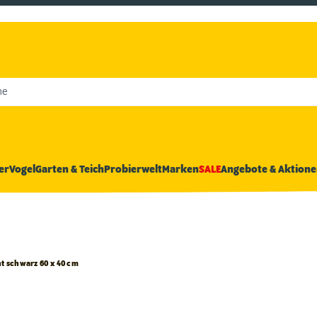
he
er
Vogel
Garten & Teich
Probierwelt
Marken
SALE
Angebote & Aktione
t schwarz 60 x 40 cm