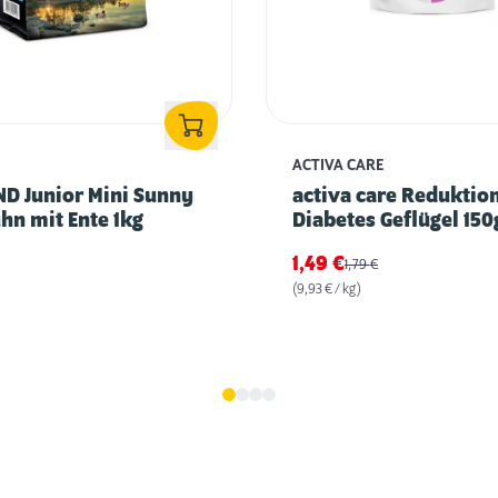
ACTIVA CARE
D Junior Mini Sunny
activa care Reduktio
hn mit Ente 1kg
Diabetes Geflügel 150
1,49
€
1,79
€
(9,93 € / kg)