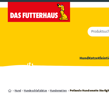
Produktsuc
Hund
Katze
Kleinti
Hund
Hundeschlafplätze
Hundematten
Petlando Hundematte Starligh