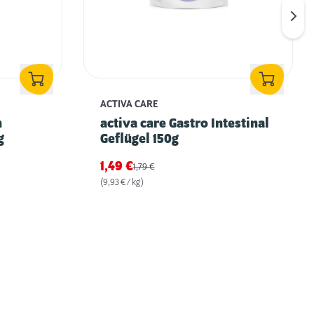
ACTIVA CARE
n
activa care Gastro Intestinal
g
Geflügel 150g
1,49
€
1,79
€
(9,93 € / kg)