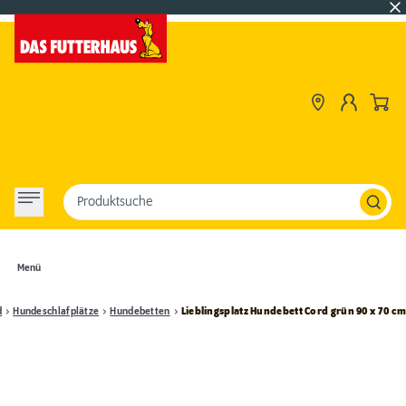
Produktsuche
Menü
d
Hundeschlafplätze
Hundebetten
Lieblingsplatz Hundebett Cord grün 90 x 70 c