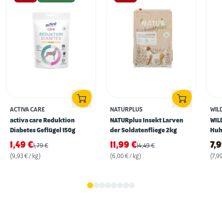
ACTIVA CARE
NATURPLUS
WIL
activa care Reduktion
NATURplus Insekt Larven
WIL
Diabetes Geflügel 150g
der Soldatenfliege 2kg
Huh
1,49
€
11,99
€
7,
1,79
€
14,49
€
(9,93 € / kg)
(6,00 € / kg)
(7,99