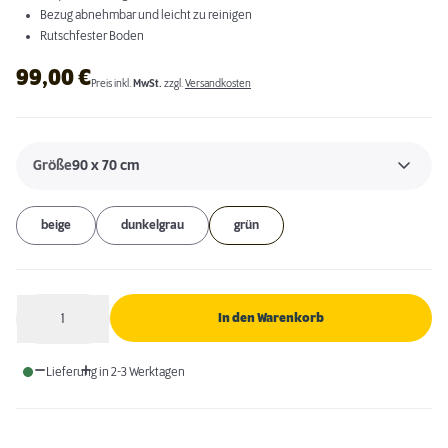
Bezug abnehmbar und leicht zu reinigen
Rutschfester Boden
99,00
€
Preis inkl.
MwSt.
zzgl.
Versandkosten
Größe
90 x 70 cm
beige
dunkelgrau
grün
1
In den Warenkorb
Anzahl
Lieferung in 2-3 Werktagen