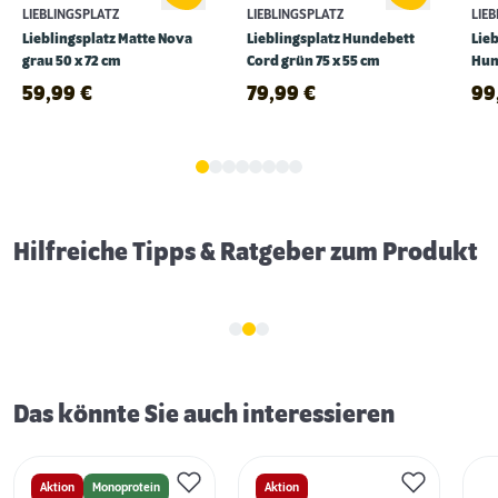
LIEBLINGSPLATZ
LIEBLINGSPLATZ
LIE
Lieblingsplatz Matte Nova
Lieblingsplatz Hundebett
Lie
grau 50 x 72 cm
Cord grün 75 x 55 cm
Hun
60 
59,99
€
79,99
€
99
Schlaf- & Ruhephasen von Hunden
Hilfreiche Tipps & Ratgeber zum Produkt
Das könnte Sie auch interessieren
Aktion
Monoprotein
Aktion