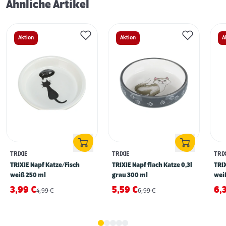
Ähnliche Artikel
Aktion
Aktion
A
TRIXIE
TRIXIE
TRIX
TRIXIE Napf Katze/Fisch
TRIXIE Napf flach Katze 0,3l
TRI
weiß 250 ml
grau 300 ml
wei
3,99
€
5,59
€
6,
4,99
€
6,99
€
Katze frisst nicht? - 7 Tipps