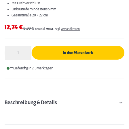
Mit Drehverschluss
Einbautiefe mindestens 5 mm
Gesamtmaße 20 × 22 cm
12,74
€
16,99
€
Preis inkl.
MwSt.
zzgl.
Versandkosten
1
In den Warenkorb
Anzahl
Lieferung in 2-3 Werktagen
Beschreibung & Details