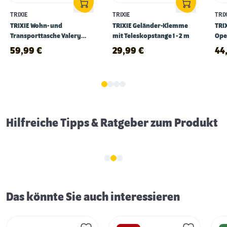
TRIXIE
TRIXIE
TRIX
TRIXIE Wohn- und
TRIXIE Geländer-Klemme
TRI
Transporttasche Valery
mit Teleskopstange 1 - 2 m
Open
schwarz
59,99
€
29,99
€
44
Vom Stubentiger zum Freigänger
Hilfreiche Tipps & Ratgeber zum Produkt
Das könnte Sie auch interessieren