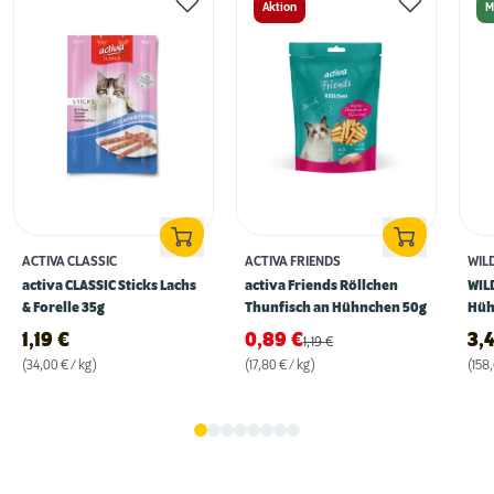
Aktion
M
ACTIVA CLASSIC
ACTIVA FRIENDS
WIL
activa CLASSIC Sticks Lachs
activa Friends Röllchen
WIL
& Forelle 35g
Thunfisch an Hühnchen 50g
Hüh
1,19
€
0,89
€
3,
1,19
€
(34,00 € / kg)
(17,80 € / kg)
(158,