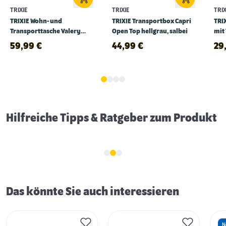
TRIXIE
TRIXIE
TRIX
TRIXIE Wohn- und
TRIXIE Transportbox Capri
TRI
Transporttasche Valery
Open Top hellgrau, salbei
mit 
schwarz
59,99
€
44,99
€
29
Vom Stubentiger zum Freigänger
Hilfreiche Tipps & Ratgeber zum Produkt
Das könnte Sie auch interessieren
N