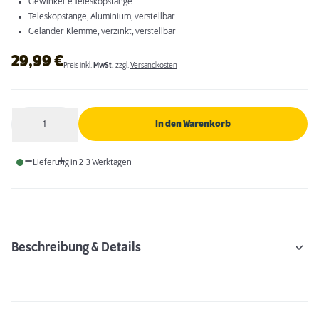
Gewinkelte Teleskopstange
Teleskopstange, Aluminium, verstellbar
Geländer-Klemme, verzinkt, verstellbar
29,99
€
Preis inkl.
MwSt.
zzgl.
Versandkosten
1
In den Warenkorb
Anzahl
Lieferung in 2-3 Werktagen
Beschreibung & Details