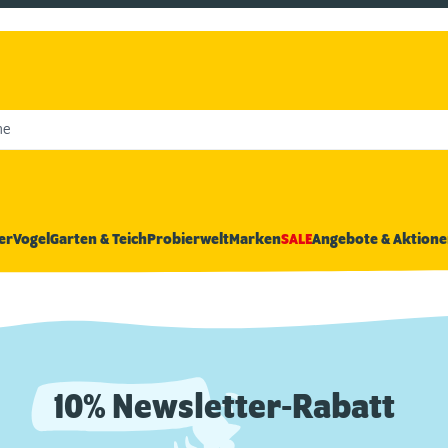
he
er
Vogel
Garten & Teich
Probierwelt
Marken
SALE
Angebote & Aktione
10% Newsletter-Rabatt