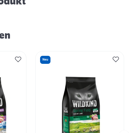
rodukt
ren
Neu