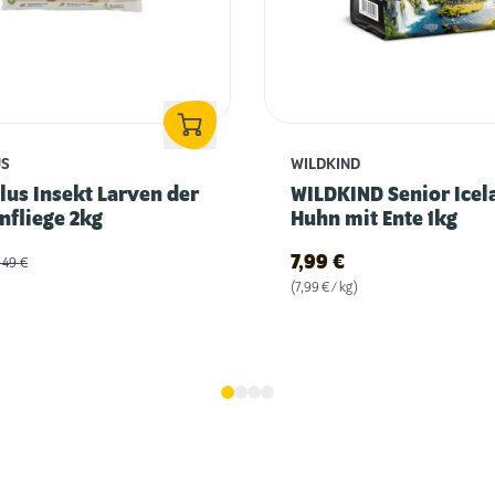
US
WILDKIND
us Insekt Larven der
WILDKIND Senior Icel
nfliege 2kg
Huhn mit Ente 1kg
7,99
€
4,49
€
(7,99 € / kg)