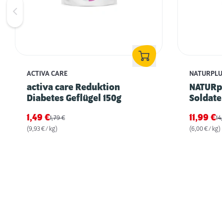
ACTIVA CARE
NATURPL
activa care Reduktion
NATURpl
Diabetes Geflügel 150g
Soldate
1,49
€
11,99
€
1,79
€
1
(9,93 € / kg)
(6,00 € / kg)