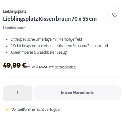
Lieblingsplatz
Lieblingsplatz Kissen braun 70 x 55 cm
Hundekissen
Orthopädische Unterlage mit Memoryeffekt
2 Schichtsystem aus viscoelastischem Schaum/Schaumstoff
Abnehmbarer & waschbarer Bezug
49,99
€
Preis inkl.
MwSt.
zzgl.
Versandkosten
1
In den Warenkorb
Anzahl
Aktuell online nicht verfügbar