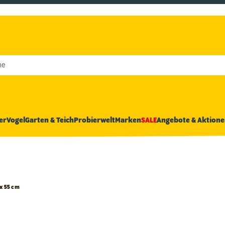
he
er
Vogel
Garten & Teich
Probierwelt
Marken
SALE
Angebote & Aktione
 x 55 cm