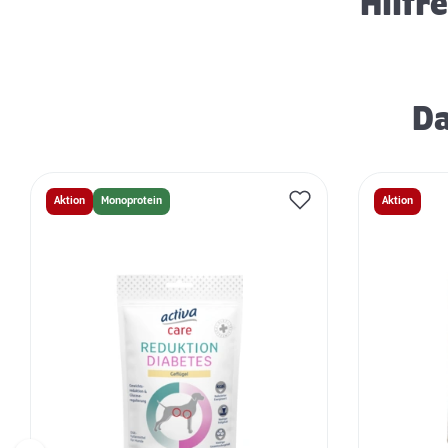
Hilfr
Da
Aktion
Monoprotein
Aktion