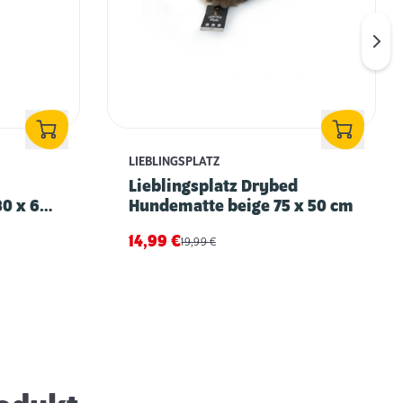
LIEBLINGSPLATZ
Lieblingsplatz Drybed
80 x 60
Hundematte beige 75 x 50 cm
14,99
€
19,99
€
Können Hunde frieren? – Tipps und
Maßnahmen