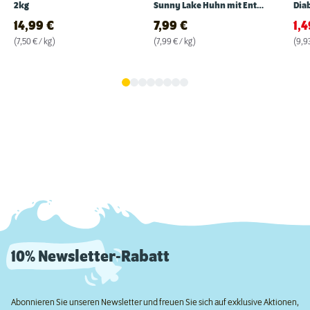
2kg
Sunny Lake Huhn mit Ente
Diab
1kg
14,99
€
7,99
€
1,
(7,50 € / kg)
(7,99 € / kg)
(9,93
10% Newsletter-Rabatt
Abonnieren Sie unseren Newsletter und freuen Sie sich auf exklusive Aktionen,