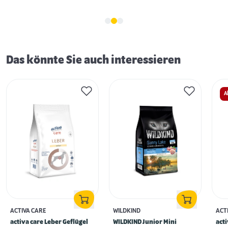
Das könnte Sie auch interessieren
A
ACTIVA CARE
WILDKIND
ACT
activa care Leber Geflügel
WILDKIND Junior Mini
act