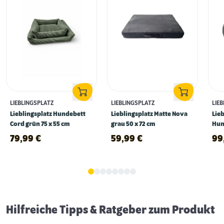
LIEBLINGSPLATZ
LIEBLINGSPLATZ
LIE
Lieblingsplatz Hundebett
Lieblingsplatz Matte Nova
Lie
Cord grün 75 x 55 cm
grau 50 x 72 cm
Hun
60 
79,99
€
59,99
€
99
Schlaf- & Ruhephasen von Hunden
Hilfreiche Tipps & Ratgeber zum Produkt