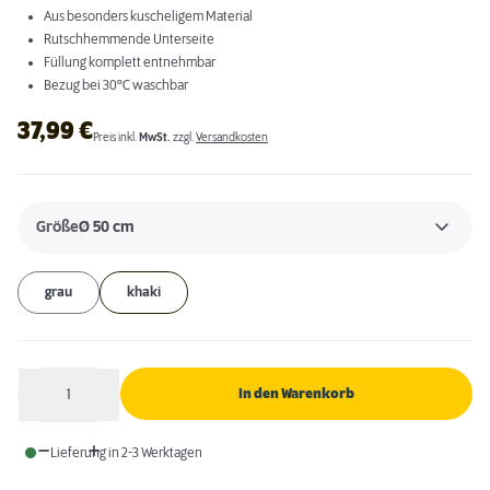
Aus besonders kuscheligem Material
Rutschhemmende Unterseite
Füllung komplett entnehmbar
Bezug bei 30°C waschbar
37,99
€
Preis inkl.
MwSt.
zzgl.
Versandkosten
Größe
Ø 50 cm
grau
khaki
1
In den Warenkorb
Anzahl
Lieferung in 2-3 Werktagen