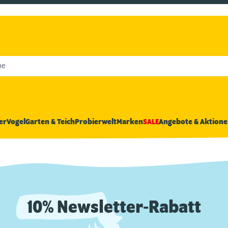
he
er
Vogel
Garten & Teich
Probierwelt
Marken
SALE
Angebote & Aktione
10% Newsletter-Rabatt