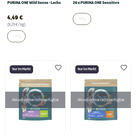
PURINA ONE Wild Sense - Lachs
26 x PURINA ONE Sensitive
4,49
€
85 g
(11,23 € / kg)
400 g
Nur Im Markt
Nur Im Markt
Aktuell online nicht verfügbar
Aktuell online nicht verfügbar