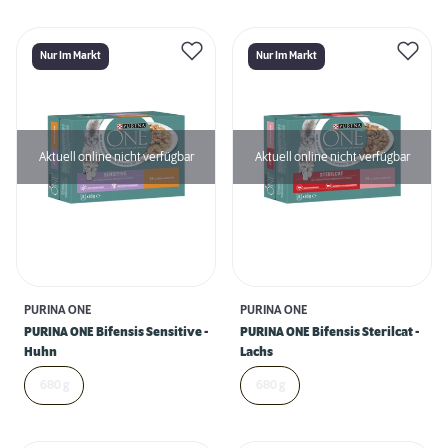
Nur Im Markt
Nur Im Markt
Aktuell online nicht verfügbar
Aktuell online nicht verfügbar
PURINA ONE
PURINA ONE
PURINA ONE Bifensis Sensitive -
PURINA ONE Bifensis Sterilcat -
Huhn
Lachs
680 g
680 g