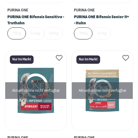
PURINA ONE
PURINA ONE
PURINA ONE Bifensis Sensitive -
PURINA ONE Bifensis Senior 11+
Truthahn
- Huhn
750 g
1,4 kg
2,8 kg
750 g
1,4 kg
Nur Im Markt
Nur Im Markt
Aktuell online nicht verfügbar
Aktuell online nicht verfügbar
PURINA ONE
PURINA ONE