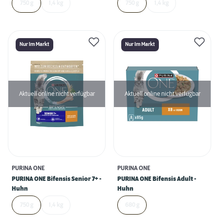
750 g
1,4 kg
750 g
1,4 kg
Nur Im Markt
Nur Im Markt
Aktuell online nicht verfügbar
Aktuell online nicht verfügbar
PURINA ONE
PURINA ONE
PURINA ONE Bifensis Senior 7+ -
PURINA ONE Bifensis Adult -
Huhn
Huhn
750 g
1,4 kg
680 g