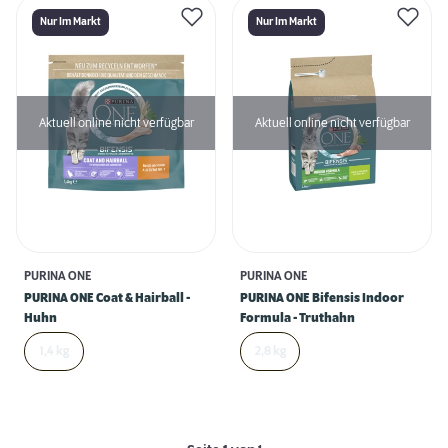
Nur Im Markt
Nur Im Markt
Aktuell online nicht verfügbar
Aktuell online nicht verfügbar
PURINA ONE
PURINA ONE
PURINA ONE Coat & Hairball -
PURINA ONE Bifensis Indoor
Huhn
Formula - Truthahn
1,4 kg
2,8 kg