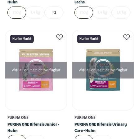
Huhn
Lachs
750 g
1,4 kg
+2
750 g
1,4 kg
2,8 kg
Nur Im Markt
Nur Im Markt
Aktuell online nicht verfügbar
Aktuell online nicht verfügbar
PURINA ONE
PURINA ONE
PURINA ONE Bifensis Junior -
PURINA ONE Bifensis Urinary
Huhn
Care - Huhn