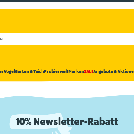
he
er
Vogel
Garten & Teich
Probierwelt
Marken
SALE
Angebote & Aktione
10% Newsletter-Rabatt