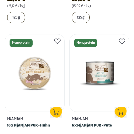
(15,12 € / kg)
(15,92 € / kg)
125 g
125 g
Monoprotein
Monoprotein
MJAMJAM
MJAMJAM
16 x MjAMjAM PUR - Huhn
6 x MjAMjAM PUR - Pute