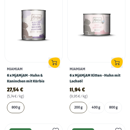
MJAMJAM
MJAMJAM
6 x MjAMjAM - Huhn &
6 x MjAMjAM Kitten - Huhn mit
Kaninchen mit Kürbis
Lachsöl
27,54
€
11,94
€
(5,74 € / kg)
(9,95 € / kg)
800 g
200 g
400 g
800 g