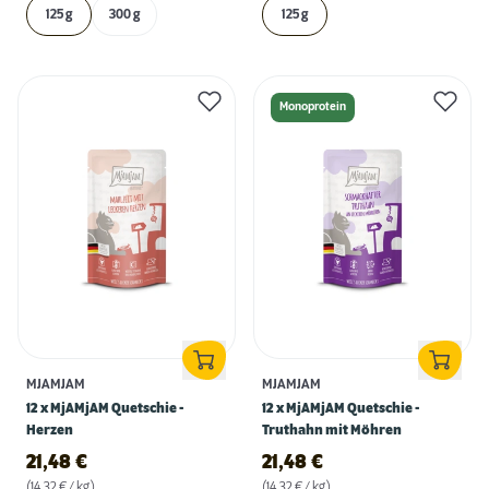
125 g
300 g
125 g
Monoprotein
MJAMJAM
MJAMJAM
12 x MjAMjAM Quetschie -
12 x MjAMjAM Quetschie -
Herzen
Truthahn mit Möhren
21,48
€
21,48
€
(14,32 € / kg)
(14,32 € / kg)