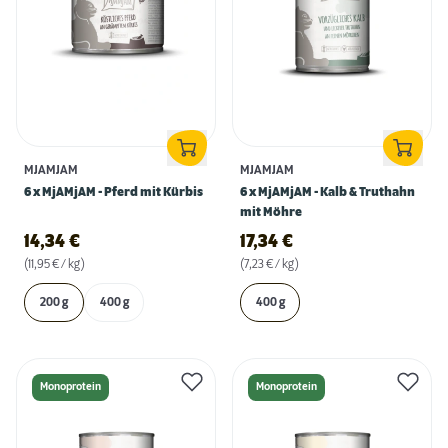
MJAMJAM
MJAMJAM
6 x MjAMjAM - Pferd mit Kürbis
6 x MjAMjAM - Kalb & Truthahn
mit Möhre
14,34
€
17,34
€
(11,95 € / kg)
(7,23 € / kg)
200 g
400 g
400 g
Monoprotein
Monoprotein