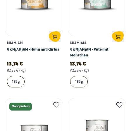
MJAMJAM
MJAMJAM
6 x MjAMjAM - Huhn mit Kürbis
6 x MjAMjAM - Pute mit
Möhrchen
13,74
€
13,74
€
(12,38 € / kg)
(12,38 € / kg)
185 g
185 g
Monoprotein