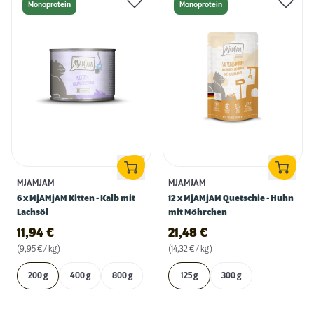
Monoprotein
Monoprotein
MJAMJAM
MJAMJAM
6 x MjAMjAM Kitten - Kalb mit
12 x MjAMjAM Quetschie - Huhn
Lachsöl
mit Möhrchen
11,94
€
21,48
€
(9,95 € / kg)
(14,32 € / kg)
200 g
400 g
800 g
125 g
300 g