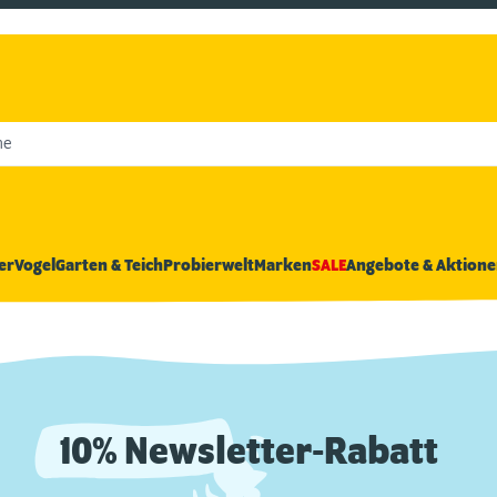
he
er
Vogel
Garten & Teich
Probierwelt
Marken
SALE
Angebote & Aktione
10% Newsletter-Rabatt