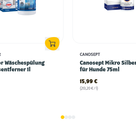
R
CANOSEPT
or Wäschespülung
Canosept Mikro Silbe
entferner 1l
für Hunde 75ml
15,99
€
(213,20 € / l)
Fellwechsel beim Hund