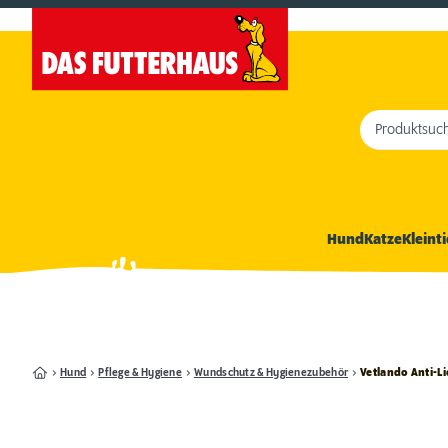
Produktsuc
Hund
Katze
Kleinti
Hund
Pflege & Hygiene
Wundschutz & Hygienezubehör
Vetlando Anti-L