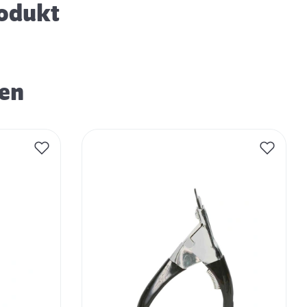
rodukt
ren