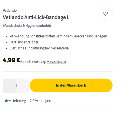
Vetlando
Vetlando Anti-Lick-Bandage L
Wundschutz & Hygienezubehör
Verwendung von Bitterstoffen verhindert Belecken und Benagen
Per Hand abreißbar
Elastisches und atmungsaktives Material
4,99
€
Preis inkl.
MwSt.
zzgl.
Versandkosten
1
In den Warenkorb
Anzahl
Lieferung in 2-3 Werktagen