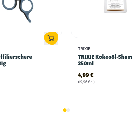
TRIXIE
Effilierschere
TRIXIE Kokosöl-Sha
tig
250ml
4,99
€
(19,96 € / l)