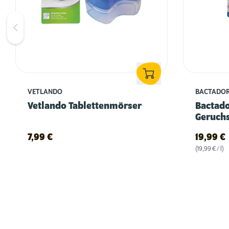
VETLANDO
BACTADO
Vetlando Tablettenmörser
Bactad
Geruchs
7,99
€
19,99
€
(19,99 € / l)
Fellpflege beim Hund