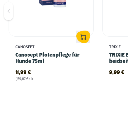
CANOSEPT
TRIXIE
Canosept Pfotenpflege für
TRIXIE 
Hunde 75ml
beidsei
11,99
€
9,99
€
(159,87 € / l)