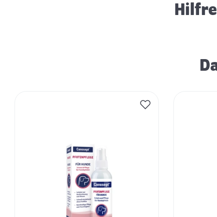
Hilfr
Da