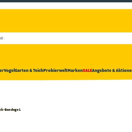
he
er
Vogel
Garten & Teich
Probierwelt
Marken
SALE
Angebote & Aktione
ick-Bandage L