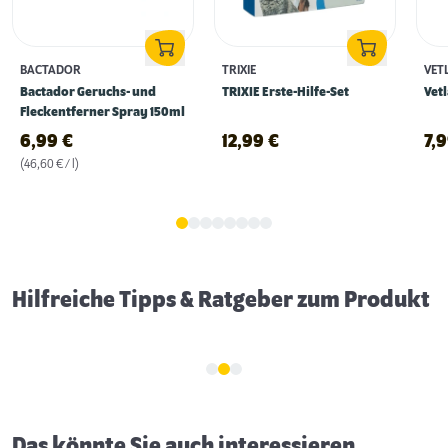
BACTADOR
TRIXIE
VET
Bactador Geruchs- und
TRIXIE Erste-Hilfe-Set
Vet
Fleckentferner Spray 150ml
6,99
€
12,99
€
7,
(46,60 € / l)
Fellpflege beim Hund
Hilfreiche Tipps & Ratgeber zum Produkt
Das könnte Sie auch interessieren