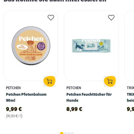
PETCHEN
PETCHEN
TRIX
Petchen Pfotenbalsam
Petchen Feuchttücher für
TRIX
90ml
Hunde
beid
9,99
€
8,99
€
9,
(111,00 € / l)