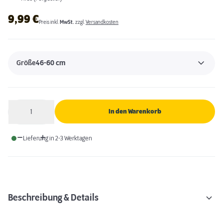
9,99
€
Preis inkl.
MwSt.
zzgl.
Versandkosten
Größe
46-60 cm
1
In den Warenkorb
Anzahl
Lieferung in 2-3 Werktagen
Beschreibung & Details