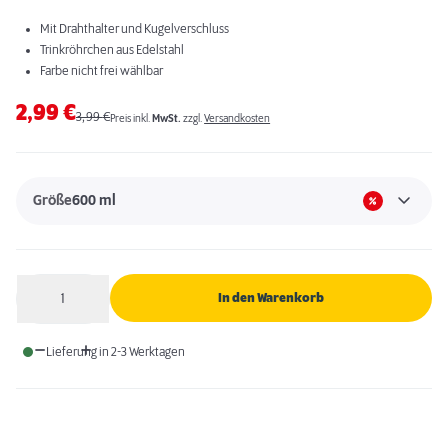
Mit Drahthalter und Kugelverschluss
Trinkröhrchen aus Edelstahl
Farbe nicht frei wählbar
2,99
€
3,99
€
Preis inkl.
MwSt.
zzgl.
Versandkosten
Größe
600 ml
1
In den Warenkorb
Anzahl
Lieferung in 2-3 Werktagen