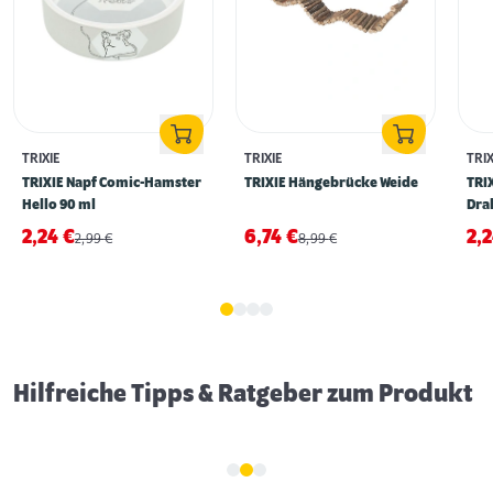
TRIXIE
TRIXIE
TRIX
TRIXIE Napf Comic-Hamster
TRIXIE Hängebrücke Weide
TRI
Hello 90 ml
Dra
2,24
€
6,74
€
2,
2,99
€
8,99
€
Erstausstattung für Meerschweinchen
Hilfreiche Tipps & Ratgeber zum Produkt