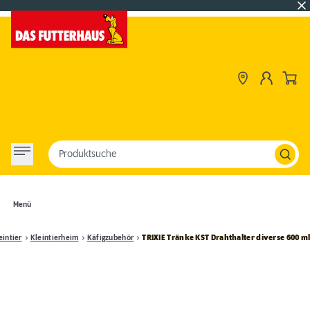
Produktsuche
Menü
eintier
Kleintierheim
Käfigzubehör
TRIXIE Tränke KST Drahthalter diverse 600 m