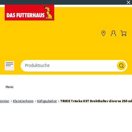
Produktsuche
Menü
eintier
Kleintierheim
Käfigzubehör
TRIXIE Tränke KST Drahthalter diverse 250 m