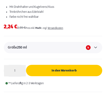
Mit Drahthalter und Kugelverschluss
Trinkröhrchen aus Edelstahl
Farbe nicht frei wählbar
2,24
€
2,99
€
Preis inkl.
MwSt.
zzgl.
Versandkosten
Größe
250 ml
1
In den Warenkorb
Anzahl
Lieferung in 2-3 Werktagen