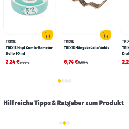
TRIXIE
TRIXIE
TRIX
TRIXIE Napf Comic-Hamster
TRIXIE Hängebrücke Weide
TRI
Hello 90 ml
Dra
2,24
€
6,74
€
2,
2,99
€
8,99
€
Erstausstattung für Meerschweinchen
Hilfreiche Tipps & Ratgeber zum Produkt