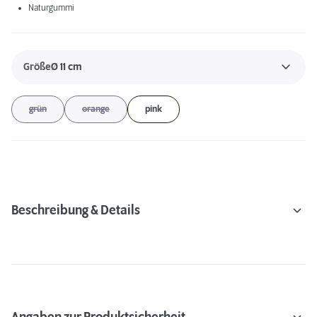
Naturgummi
Größe
Ø 11 cm
grün
orange
pink
Beschreibung & Details