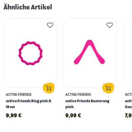
Ähnliche Artikel
ACTIVA FRIENDS
ACTIVA FRIENDS
ACT
activa Friends Ring pink Ø
activa Friends Bumerang
acti
18 cm
pink
Kau
9,99
€
9,99
€
7,
Erstausstattung für Hunde