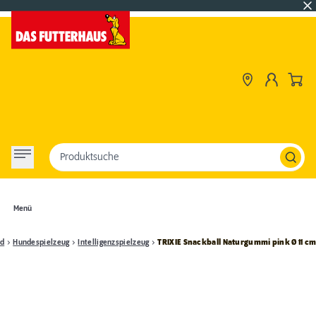
Produktsuche
Menü
d
Hundespielzeug
Intelligenzspielzeug
TRIXIE Snackball Naturgummi pink Ø 11 c