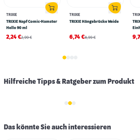
TRIXIE
TRIXIE
TRIX
TRIXIE Napf Comic-Hamster
TRIXIE Hängebrücke Weide
TRI
Hello 90 ml
Ein
2,24
€
6,74
€
9,
2,99
€
8,99
€
Erstausstattung für Meerschweinchen
Hilfreiche Tipps & Ratgeber zum Produkt
Das könnte Sie auch interessieren