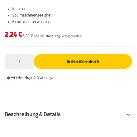
Keramik
Spülmaschinengeeignet
Farbe nicht frei wählbar
2,24
€
2,99
€
Preis inkl.
MwSt.
zzgl.
Versandkosten
1
In den Warenkorb
Anzahl
Lieferung in 2-3 Werktagen
Beschreibung & Details