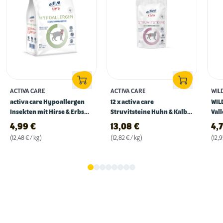
ACTIVA CARE
ACTIVA CARE
WIL
activa care Hypoallergen
12 x activa care
WIL
Insekten mit Hirse & Erbse
Struvitsteine Huhn & Kalb
Val
400g
85g
370
4,99
€
13,08
€
4,
(12,48 € / kg)
(12,82 € / kg)
(12,9