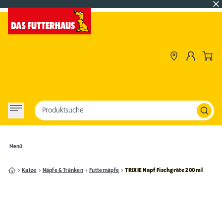
Produktsuche
Menü
Katze
Näpfe & Tränken
Futternäpfe
TRIXIE Napf Fischgräte 200 ml