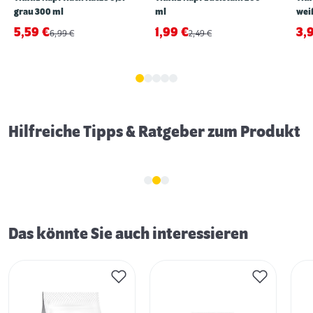
grau 300 ml
ml
wei
5,59
€
1,99
€
3,
6,99
€
2,49
€
Katze frisst nicht? - 7 Tipps
Hilfreiche Tipps & Ratgeber zum Produkt
Das könnte Sie auch interessieren