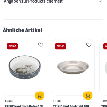
Angaben zur Produktsicherheit
Ähnliche Artikel
Aktion
Aktion
A
TRIXIE
TRIXIE
TRIX
TRIXIE Napf flach Katze 0,3l
TRIXIE Napf Edelstahl 200
TRIX