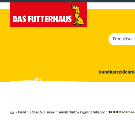
Produktsuc
Hund
Katze
Kleinti
Hund
Pflege & Hygiene
Wundschutz & Hygienezubehör
TRIXIE Bademant