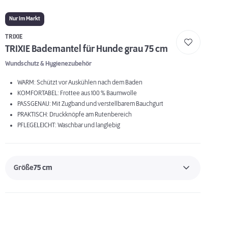
Nur Im Markt
TRIXIE
TRIXIE Bademantel für Hunde grau 75 cm
Wundschutz & Hygienezubehör
WARM: Schützt vor Auskühlen nach dem Baden
KOMFORTABEL: Frottee aus 100 % Baumwolle
PASSGENAU: Mit Zugband und verstellbarem Bauchgurt
PRAKTISCH: Druckknöpfe am Rutenbereich
PFLEGELEICHT: Waschbar und langlebig
Größe
75 cm