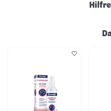
Hilfr
Da