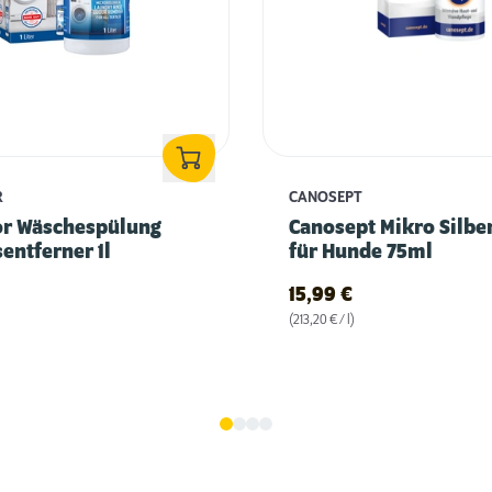
R
CANOSEPT
or Wäschespülung
Canosept Mikro Silbe
entferner 1l
für Hunde 75ml
15,99
€
(213,20 € / l)
Fellwechsel beim Hund