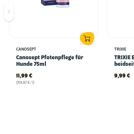
CANOSEPT
TRIXIE
Canosept Pfotenpflege für
TRIXIE 
Hunde 75ml
beidsei
11,99
€
9,99
€
(159,87 € / l)