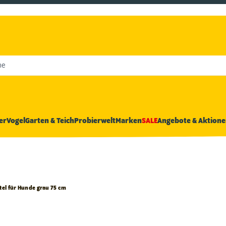
he
er
Vogel
Garten & Teich
Probierwelt
Marken
SALE
Angebote & Aktione
el für Hunde grau 75 cm