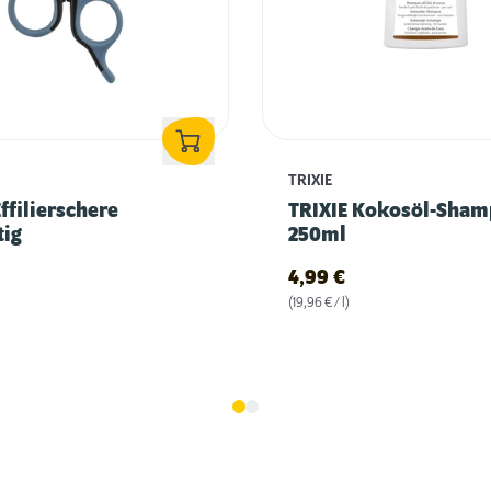
TRIXIE
Effilierschere
TRIXIE Kokosöl-Sha
tig
250ml
4,99
€
(19,96 € / l)