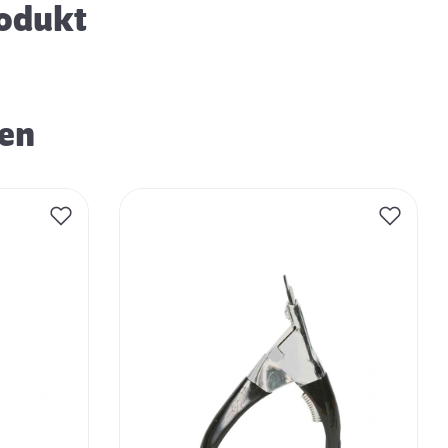
rodukt
ren