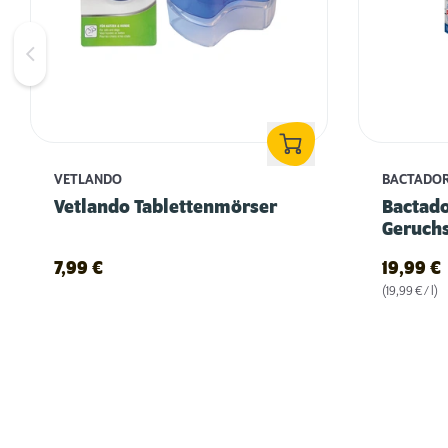
VETLANDO
BACTADO
Vetlando Tablettenmörser
Bactad
Geruchs
7,99
€
19,99
€
(19,99 € / l)
Fellpflege beim Hund