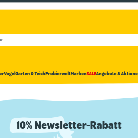
he
er
Vogel
Garten & Teich
Probierwelt
Marken
SALE
Angebote & Aktione
10% Newsletter-Rabatt