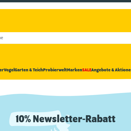
he
er
Vogel
Garten & Teich
Probierwelt
Marken
SALE
Angebote & Aktione
10% Newsletter-Rabatt