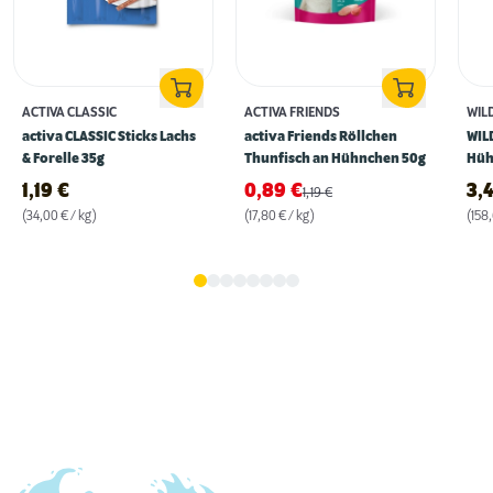
ACTIVA CLASSIC
ACTIVA FRIENDS
WIL
activa CLASSIC Sticks Lachs
activa Friends Röllchen
WIL
& Forelle 35g
Thunfisch an Hühnchen 50g
Hüh
1,19
€
0,89
€
3,
1,19
€
(34,00 € / kg)
(17,80 € / kg)
(158,