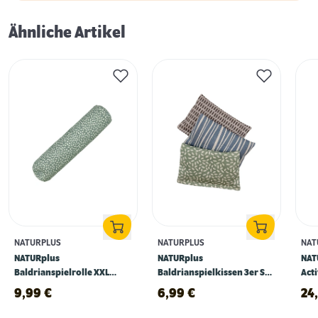
Ähnliche Artikel
NATURPLUS
NATURPLUS
NAT
NATURplus
NATURplus
NAT
Baldrianspielrolle XXL
Baldrianspielkissen 3er Set
Acti
hellgrün XXL
beige, blau, grün
cm
9,99
€
6,99
€
24
Erstausstattung für Katzen