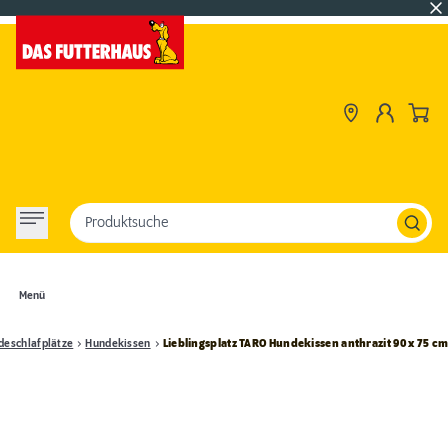
Produktsuche
Menü
deschlafplätze
Hundekissen
Lieblingsplatz TARO Hundekissen anthrazit 90 x 75 c