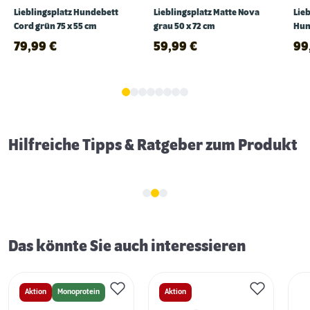
Lieblingsplatz Hundebett
Lieblingsplatz Matte Nova
Lie
Cord grün 75 x 55 cm
grau 50 x 72 cm
Hun
60 
79,99
€
59,99
€
99
Schlaf- & Ruhephasen von Hunden
Hilfreiche Tipps & Ratgeber zum Produkt
Das könnte Sie auch interessieren
Aktion
Monoprotein
Aktion