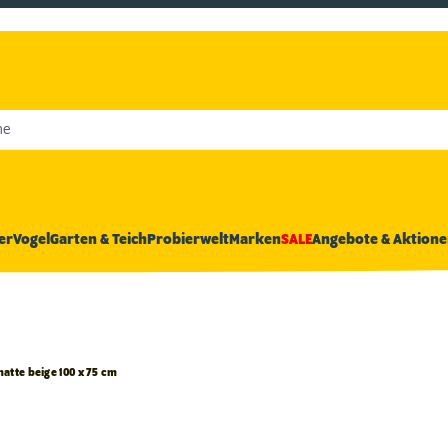
he
er
Vogel
Garten & Teich
Probierwelt
Marken
SALE
Angebote & Aktione
atte beige 100 x 75 cm