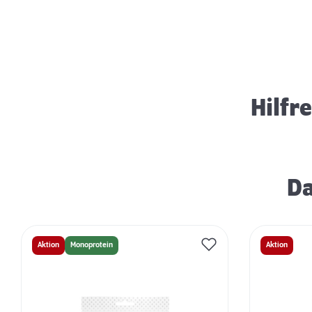
Schlaf- & Ruhephasen von Hunden
Hilfr
Da
Aktion
Monoprotein
Aktion