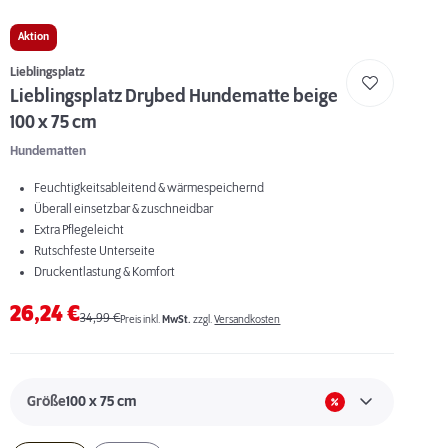
Aktion
Lieblingsplatz
Lieblingsplatz Drybed Hundematte beige
100 x 75 cm
Hundematten
Feuchtigkeitsableitend & wärmespeichernd
Überall einsetzbar & zuschneidbar
Extra Pflegeleicht
Rutschfeste Unterseite
Druckentlastung & Komfort
26,24
€
34,99
€
Preis inkl.
MwSt.
zzgl.
Versandkosten
Größe
100 x 75 cm