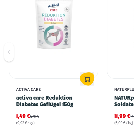
ACTIVA CARE
NATURPL
activa care Reduktion
NATURpl
Diabetes Geflügel 150g
Soldate
1,49
€
11,99
€
1,79
€
1
(9,93 € / kg)
(6,00 € / kg)