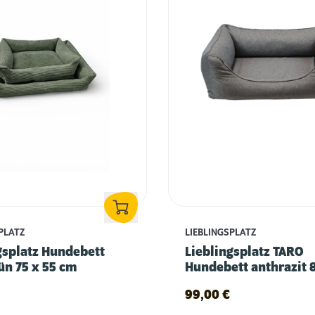
PLATZ
LIEBLINGSPLATZ
gsplatz Hundebett
Lieblingsplatz TARO
ün 75 x 55 cm
Hundebett anthrazit 
cm
99,00
€