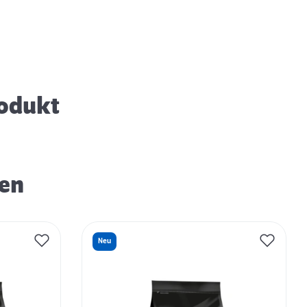
Können Hunde frieren? – Tipps und
Maßnahmen
rodukt
ren
Neu