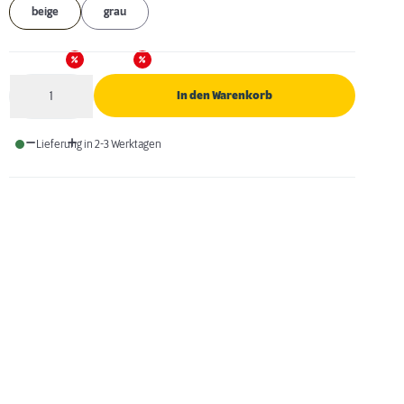
beige
grau
1
In den Warenkorb
Anzahl
Lieferung in 2-3 Werktagen