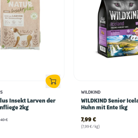
US
WILDKIND
us Insekt Larven der
WILDKIND Senior Icel
nfliege 2kg
Huhn mit Ente 1kg
7,99
€
4,49
€
(7,99 € / kg)