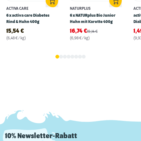
ACTIVA CARE
NATURPLUS
ACT
6 x activa care Diabetes
6 x NATURplus Bio Junior
act
Rind & Huhn 400g
Huhn mit Karotte 400g
Diab
15,54
€
16,74
€
1,
19,14
€
(6,48 € / kg)
(6,98 € / kg)
(9,93
10% Newsletter-Rabatt