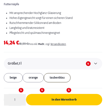
Futternäpfe
Mit ansprechender Hochglanz-Glasierung
Hohes Eigengewicht sorgt für einen sicheren Stand
Rutschhemmender Silikonrand am Boden
Langlebig und kratzresistent
Pflegeleicht und spülmaschinengeeignet
14,24
€
18,99
€
Preis inkl.
MwSt.
zzgl.
Versandkosten
Größe
1,1 l
beige
orange
taubenblau
1
In den Warenkorb
Anzahl