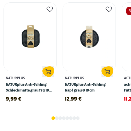
A
NATURPLUS
NATURPLUS
ACT
NATURplus Anti-Schling
NATURplus Anti-Schling
acti
Schleckmatte grau 19 x 19
Napf grau Ø 19 cm
Fut
cm
9,99
€
12,99
€
11,
Erstausstattung für Hunde