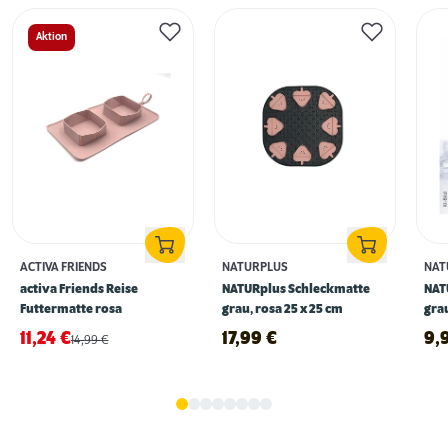
Aktion
ACTIVA FRIENDS
NATURPLUS
NAT
activa Friends Reise
NATURplus Schleckmatte
NAT
Futtermatte rosa
grau, rosa 25 x 25 cm
gra
11,24
€
17,99
€
9,
14,99
€
Erstausstattung für Hunde