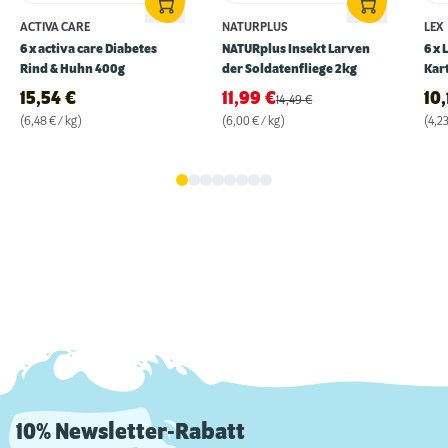
ACTIVA CARE
NATURPLUS
LEX
6 x activa care Diabetes
NATURplus Insekt Larven
6 x 
Rind & Huhn 400g
der Soldatenfliege 2kg
Kar
15,54
€
11,99
€
10
14,49
€
(6,48 € / kg)
(6,00 € / kg)
(4,23
10% Newsletter-Rabatt