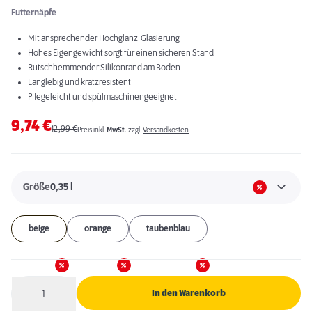
Futternäpfe
Mit ansprechender Hochglanz-Glasierung
Hohes Eigengewicht sorgt für einen sicheren Stand
Rutschhemmender Silikonrand am Boden
Langlebig und kratzresistent
Pflegeleicht und spülmaschinengeeignet
9,74
€
12,99
€
Preis inkl.
MwSt.
zzgl.
Versandkosten
Größe
0,35 l
beige
orange
taubenblau
1
In den Warenkorb
Anzahl